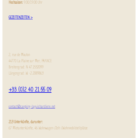
Hochsaison:
9.00/19.00 Uhr
GEZEITENZEITEN >
2, rue de Mouton
44770 La Plaine sur Mer, FRANCE
Breitengrad: N 47.1532099
Längengrad: W -2.2089863
+33 (0)2 40 21 55 09
contact@camping-laguichardiere.net
213 Unterkünfte, darunter:
67 Mietunterkünfte, 46 Wohnwagen-/Zelt-/Wohnmobilstellplätze