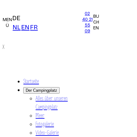
02
BU
DE
40 21
MEN
CH
55
Ü
NL
EN
FR
EN
09
X
Startseite
Der Campingplatz
Alles über unseren
Campingplatz
Meer
Fotogalerie
Video-Galerie