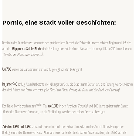
Pornic, eine Stadt voller Geschichten!
Bereits in der Mittelsteinzeit erkannte der prähistorische Mensch die Schönheit unserer schönen Region und ließ sich
auf den
Klippen von Sainte-Marie
nieder! Entlang der Küste können Sie zahlreiche megalithische Stätten entdecken
(Tumulus des Mousseaux, Dolmen…)
.
Um 700
waren die Sarazenen in der Bucht, gefolgt von den Wikingern!
Im Jahre 940
schlug Alain Barbetorte die Wikinger zurück, die Stadt nahm Gestalt an, eine Festung wurde zwischen
den drei Flüssen von Pornic errichtet
(der Kanal von Haute Perche, die Dette und der Bach von Carcaud)
.
ersten
Der Name Pornic erschien zum
Mal
um 1080
in den Archiven
(Porsniti)
und 100 Jahre später nahm Sainte-
Marie den Namen von Pornic an, um die Verbindung zwischen den beiden Orten zu bezeugen.
Zwischen 1360 und 1450
schwankte Pornic im Laufe der Schlachten zwischen der Autorität des Herzogs der
Bretagne und der Baronie von Rais. Man fand eine Karte der bretonischen Küste aus dem Jahr 1548, auf der