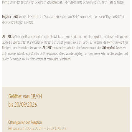
Pornic unter den bretonischen Gemeinden verzeichnet ist… die Stadt hatte Schwierigkeiten, ihren Platz zu finden.
Im Jahre 1581
wurde die Baronin von “Rais” zum Herzogtum von “Retz”, woraus sich der Name “Pays de Retz” für
diese schöne Region ableitete.
Ab 1600
wütete die Piraterie und brachte die Wirtschaft von Pornic aus dem Gleichgewicht. Zu dieser Zeit wurden
auch die überdachten Markthallen im Herzen der Stadt gebaut, um den Handel zu fördern, da Pornic ein wichtiger
Fischerei- und Handelshafen wurde.
Ab 1700
entwickelten sich die Werften enorm und der
Zöllnerpfad
(heute ein
sehr schöner Wanderweg, den Sie nicht verpassen sollten)
wurde angelegt, um den Seeverkehr zu überwachen und
so den Schmuggel um die Korsarenstadt herum einzuschränken!
Geöffnet vom 18/04
bis 20/09/2026
Öffnungszeiten der Rezeption:
Ne
bensaison
:
9.00/12.00 Uhr – 14.00/17.00 Uhr