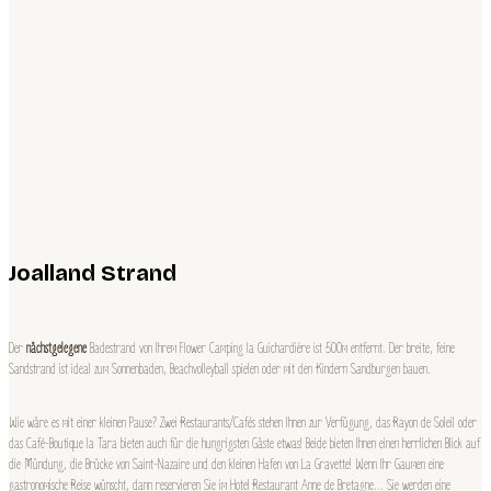
Joalland Strand
Der
nächstgelegene
Badestrand von Ihrem Flower Camping la Guichardière ist 500m entfernt. Der breite, feine
Sandstrand ist ideal zum Sonnenbaden, Beachvolleyball spielen oder mit den Kindern Sandburgen bauen.
Wie wäre es mit einer kleinen Pause? Zwei Restaurants/Cafés stehen Ihnen zur Verfügung, das Rayon de Soleil oder
das Café-Boutique la Tara bieten auch für die hungrigsten Gäste etwas! Beide bieten Ihnen einen herrlichen Blick auf
die Mündung, die Brücke von Saint-Nazaire und den kleinen Hafen von La Gravette! Wenn Ihr Gaumen eine
gastronomische Reise wünscht, dann reservieren Sie im Hotel Restaurant Anne de Bretagne… Sie werden eine