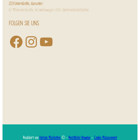
213 Unterkünfte, darunter:
67 Mietunterkünfte, 46 Wohnwagen-/Zelt-/Wohnmobilstellplätze
FOLGEN SIE UNS
Realisiert von
Horizon Marketing
© –
Rechtliche Hinweise
–
Cookie Management