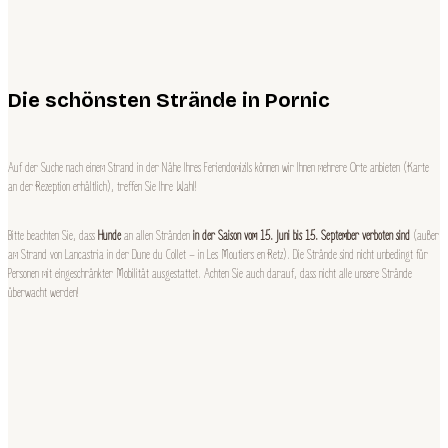
Die schönsten Strände in Pornic
Auf der Suche nach einem Strand in der Nähe Ihres Feriendomizils können wir Ihnen mehrere Orte anbieten (Karte
an der Rezeption erhältlich), treffen Sie Ihre Wahl!
Bitte beachten Sie, dass
Hunde
an allen Stränden
in der Saison vom 15. Juni bis 15. September verboten sind
(außer
am Strand von Lancastria in der Dune du Collet – in Les Moutiers en Retz). Die Strände sind nicht unbedingt für
Personen mit eingeschränkter Mobilität ausgestattet. Achten Sie auch darauf, dass nicht alle unsere Strände
überwacht werden!