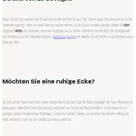
Dieser Strand liegt zwischen dem Strand von Cormier und Port Giraud. Der Charme dieses Strandes wird durch die
Fischereien geprägt. Wenn Sie eine Erfahrung machen möchten, an die Sie sich erinnern werden, können Sie
einen
Angelplatz
mieten
und versuchen, von einem Angelplatz aus zu fischen. Informieren Sie sich über die Verfügbarkeit
und Vermietung auf der folgenden Website:
pecherie la govogne
oder wenden Sie sich direkt an das Rathaus von La
Plaine sur Mer.
Möchten Sie eine ruhige Ecke?
Sie sind auf der Suche nach einer kleinen felsigen Bucht, die eine Oase der Ruhe gegenüber der Loire-Mündung ist.
Dieses wilde, unberührte Stück Paradies liegt nicht weit vom Strand von Mouton entfernt. Um zu diesem Ort zu
gelangen, müssen Sie den kleinen Küstenweg (Circuit du Cormier) nehmen, da sie hinter den Häusern entlang der
Küste versteckt ist und von der Straße aus nicht zu sehen ist!