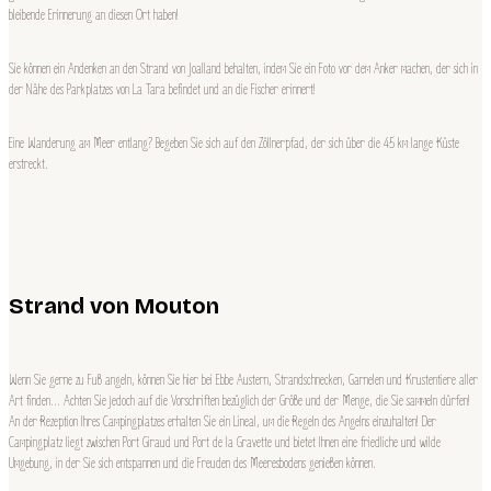
bleibende Erinnerung an diesen Ort haben!
Sie können ein Andenken an den Strand von Joalland behalten, indem Sie ein Foto vor dem Anker machen, der sich in
der Nähe des Parkplatzes von La Tara befindet und an die Fischer erinnert!
Eine Wanderung am Meer entlang? Begeben Sie sich auf den Zöllnerpfad, der sich über die 45 km lange Küste
erstreckt.
Strand von Mouton
Wenn Sie gerne zu Fuß angeln, können Sie hier bei Ebbe Austern, Strandschnecken, Garnelen und Krustentiere aller
Art finden… Achten Sie jedoch auf die Vorschriften bezüglich der Größe und der Menge, die Sie sammeln dürfen!
An der Rezeption Ihres Campingplatzes erhalten Sie ein Lineal, um die Regeln des Angelns einzuhalten! Der
Campingplatz liegt zwischen Port Giraud und Port de la Gravette und bietet Ihnen eine friedliche und wilde
Umgebung, in der Sie sich entspannen und die Freuden des Meeresbodens genießen können.