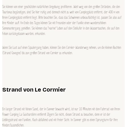
Sie können von einer geschützten natürlichen Umgebung profitieren. Weit weg von den großen Stränden, die den
Tourismus begünstigen, sind Sie hier ruhig und dennoch nicht zu weit vom Campingplatz entfernt, der 400 m von
Ihrem Campingplatz entfernt liegt. Bitte beachten Sie, dass das Schwimmen unbeaufsichtigt ist, passen Sie also auf
Ihre Kinder auf! Am Ende des Tages können Sie mit Freunden oder der Familie einen wunderschönen
Sonnenuntergang genießen. Sie können das “marine” Leben auf dem Steilufer in den Wassertaschen, die auf den
Felsen zurückgelassen wurden, erkunden.
Wenn Sie Lust auf einen Spaziergang haben, können Sie den Cormier-Wanderweg nehmen, um die kleinen Buchten
(Strand Govogne) bis zum großen Strand von Cormier zu erkunden.
Strand von Le Cormier
Ein langer Strand mit feinem Sand, der im Sommer bewacht wird, ist nur 10 Minuten mit dem Fahrrad von Ihrem
Flower Camping La Guichardière entfernt! Zögern Sie nicht, diesen Strand zu besuchen, denn er ist der
Lieblingsstrand von Familien, flach abfallend und mit freier Sicht. Im Sommer gibt es einen Sprungturm für Ihre
Kinder/Jugendlichen.