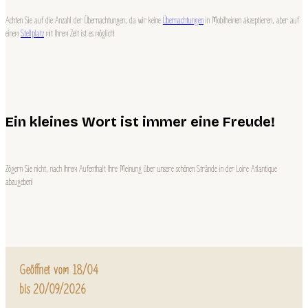
Achten Sie auf die Anzahl der Übernachtungen, da wir keine
Übernachtungen
in Mobilheimen akzeptieren, aber auf
einem
Stellplatz
mit Ihrem Zelt ist es möglich!
Ein kleines Wort ist immer eine Freude!
Zögern Sie nicht, nach Ihrem Aufenthalt Ihre Meinung über unsere schönen Strände in der Loire Atlantique
abzugeben!
Geöffnet vom 18/04
bis 20/09/2026