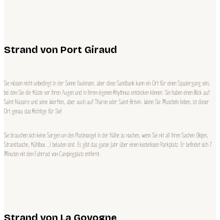
Strand von Port Giraud
Sie müssen nicht unbedingt in der Sonne faulenzen, aber diese Sandbank kann ein Ort für einen Spaziergang sein,
bei dem Sie die Küste vor Ihren Augen und in Ihrem eigenen Rhythmus entdecken können. Sie haben einen Blick auf
Saint-Nazaire und seine Werften, aber auch auf Tharon oder Saint-Brévin. Wenn Sie Muscheln lieben, ist dieser
Ort genau das Richtige für Sie!
Sie brauchen sich keine Sorgen um den Platzmangel in der Nähe zu machen, wenn Sie mit all Ihren Sachen (Bojen,
Strandtasche, Kühlbox…) beladen sind. Es gibt das ganze Jahr über einen kostenlosen Parkplatz. Er befindet sich 7
Minuten mit dem Fahrrad vom Campingplatz entfernt.
Strand von La Govogne