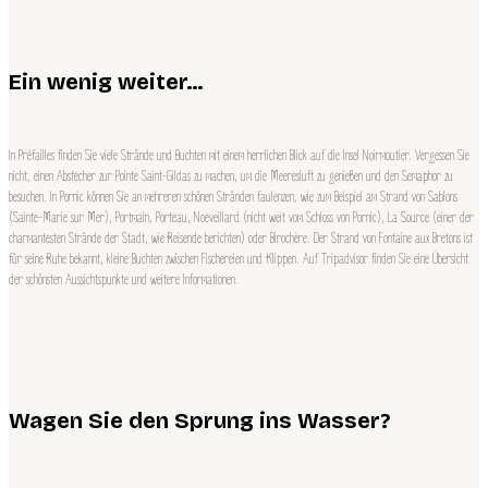
Ein wenig weiter…
In Préfailles finden Sie viele Strände und Buchten mit einem herrlichen Blick auf die Insel Noirmoutier. Vergessen Sie
nicht, einen Abstecher zur Pointe Saint-Gildas zu machen, um die Meeresluft zu genießen und den Semaphor zu
besuchen. In Pornic können Sie an mehreren schönen Stränden faulenzen, wie zum Beispiel am Strand von Sablons
(Sainte-Marie sur Mer), Portmain, Porteau, Noeveillard (nicht weit vom Schloss von Pornic), La Source (einer der
charmantesten Strände der Stadt, wie Reisende berichten) oder Birochère. Der Strand von Fontaine aux Bretons ist
für seine Ruhe bekannt, kleine Buchten zwischen Fischereien und Klippen. Auf Tripadvisor finden Sie eine Übersicht
der schönsten Aussichtspunkte und weitere Informationen.
Wagen Sie den Sprung ins Wasser?