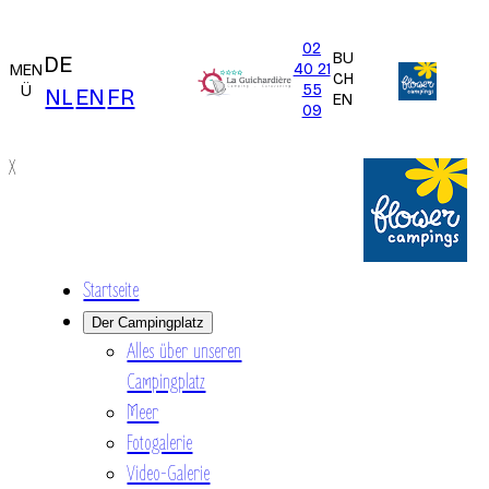
02
BU
DE
40 21
MEN
CH
55
Ü
NL
EN
FR
EN
09
X
Startseite
Der Campingplatz
Alles über unseren
Campingplatz
Meer
Fotogalerie
Video-Galerie