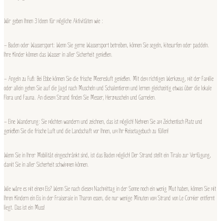
Wir geben Ihnen 3 Ideen für mögliche Aktivitäten wie :
– Baden oder Wassersport: Wenn Sie gerne Wassersport betreiben, können Sie segeln, kitesurfen oder paddeln.
Ihre Kinder können das Wasser in aller Sicherheit genießen.
– Angeln zu Fuß: Bei Ebbe können Sie die frische Meeresluft genießen. Mit dem richtigen Werkzeug, mit der Familie
oder allein gehen Sie auf die Jagd nach Muscheln und Schalentieren und lernen gleichzeitig etwas über die lokale
Flora und Fauna. An diesem Strand finden Sie Messer, Herzmuscheln und Garnelen.
– Eine Wanderung: Sie möchten wandern und zeichnen, das ist möglich! Nehmen Sie am Zeichentisch Platz und
genießen Sie die frische Luft und die Landschaft vor Ihnen, um Ihr Reisetagebuch zu füllen!
Wenn Sie in Ihrer Mobilität eingeschränkt sind, ist das Baden möglich! Der Strand stellt ein Tiralo zur Verfügung,
damit Sie in aller Sicherheit schwimmen können.
Wie wäre es mit einem Eis? Wenn Sie nach diesem Nachmittag in der Sonne noch ein wenig Mut haben, können Sie mit
Ihren Kindern ein Eis in der Fraiseraie in Tharon essen, die nur wenige Minuten vom Strand von Le Cormier entfernt
liegt. Das ist ein Muss!