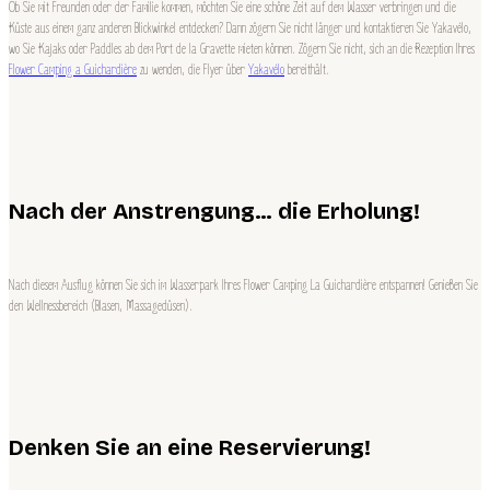
Ob Sie mit Freunden oder der Familie kommen, möchten Sie eine schöne Zeit auf dem Wasser verbringen und die
Küste aus einem ganz anderen Blickwinkel entdecken? Dann zögern Sie nicht länger und kontaktieren Sie Yakavélo,
wo Sie Kajaks oder Paddles ab dem Port de la Gravette mieten können. Zögern Sie nicht, sich an die Rezeption Ihres
Flower Camping a Guichardière
zu wenden, die Flyer über
Yakavélo
bereithält.
Nach der Anstrengung… die Erholung!
Nach diesem Ausflug können Sie sich im Wasserpark Ihres Flower Camping La Guichardière entspannen! Genießen Sie
den Wellnessbereich (Blasen, Massagedüsen).
Denken Sie an eine Reservierung!