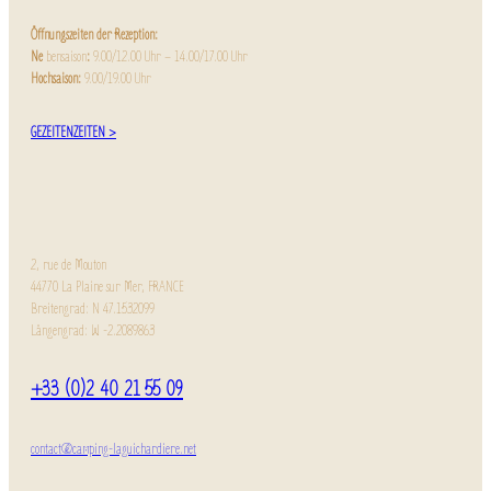
Öffnungszeiten der Rezeption:
Ne
bensaison
:
9.00/12.00 Uhr – 14.00/17.00 Uhr
Hochsaison:
9.00/19.00 Uhr
GEZEITENZEITEN >
2, rue de Mouton
44770 La Plaine sur Mer, FRANCE
Breitengrad: N 47.1532099
Längengrad: W -2.2089863
+33 (0)2 40 21 55 09
contact@camping-laguichardiere.net